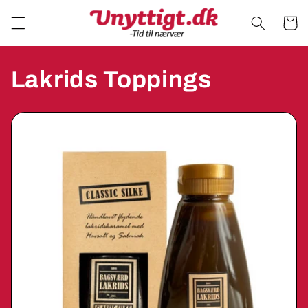
Gå til
indhold
Indkøbsk
Lakrids Toppings