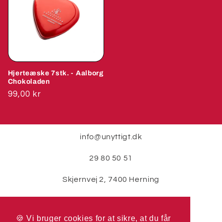
Hjerteæske 7stk. - Aalborg
Chokoladen
Normalpris
99,00 kr
info@unyttigt.dk
29 80 50 51
Skjernvej 2, 7400 Herning
🍪 Vi bruger cookies for at sikre, at du får
🍪 Vi bruger cookies for at sikre, at du får