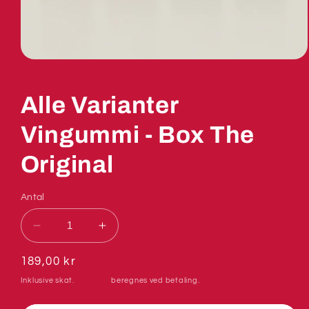
Alle Varianter
Vingummi - Box The
Original
Antal
Reducer
Øg
antallet
antallet
for
for
Normalpris
189,00 kr
Alle
Alle
Inklusive skat.
Levering
beregnes ved betaling.
Varianter
Varianter
Vingummi
Vingummi