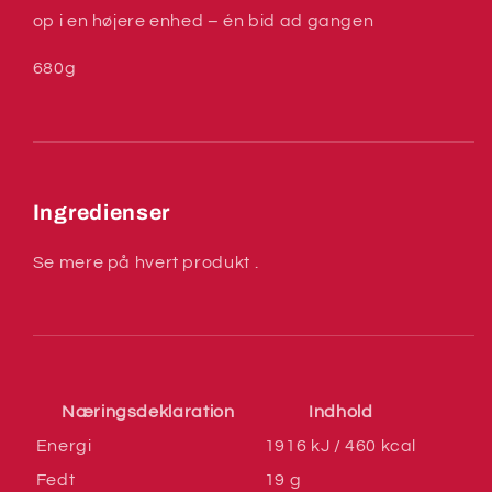
op i en højere enhed – én bid ad gangen
680g
Ingredienser
Se mere på hvert produkt .
Næringsdeklaration
Indhold
Energi
1916 kJ / 460 kcal
Fedt
19 g