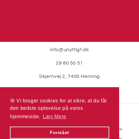
info@unyttigt.dk
29 80 50 51
Skjernvej 2, 7400 Herning
🍪 Vi bruger cookies for at sikre, at du får
🍪 Vi bruger cookies for at sikre, at du får
den bedste oplevelse på vores
den bedste oplevelse på vores
Betalingsmetoder
hjemmeside.
hjemmeside.
Læs Mere
Læs Mere
© 2026,
Unyttigt.dk
Drevet af Shopify
Refusionspolitik
Forstået
Forstået
Politik om beskyttelse af persondata
Servicevilkår