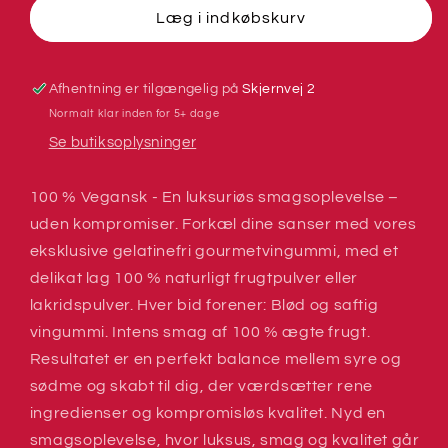
-
-
Læg i indkøbskurv
Box
Box
The
The
Original
Original
Afhentning er tilgængelig på
Skjernvej 2
Normalt klar inden for 5+ dage
Se butiksoplysninger
100 % Vegansk - En luksuriøs smagsoplevelse –
uden kompromiser. Forkæl dine sanser med vores
eksklusive gelatinefri gourmetvingummi, med et
delikat lag 100 % naturligt frugtpulver eller
lakridspulver. Hver bid forener: Blød og saftig
vingummi. Intens smag af 100 % ægte frugt.
Resultatet er en perfekt balance mellem syre og
sødme og skabt til dig, der værdsætter rene
ingredienser og kompromisløs kvalitet. Nyd en
smagsoplevelse, hvor luksus, smag og kvalitet går