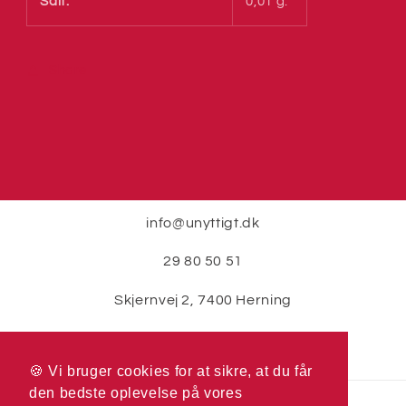
Salt:
0,01 g.
Share
info@unyttigt.dk
29 80 50 51
Skjernvej 2, 7400 Herning
🍪 Vi bruger cookies for at sikre, at du får
🍪 Vi bruger cookies for at sikre, at du får
den bedste oplevelse på vores
den bedste oplevelse på vores
Betalingsmetoder