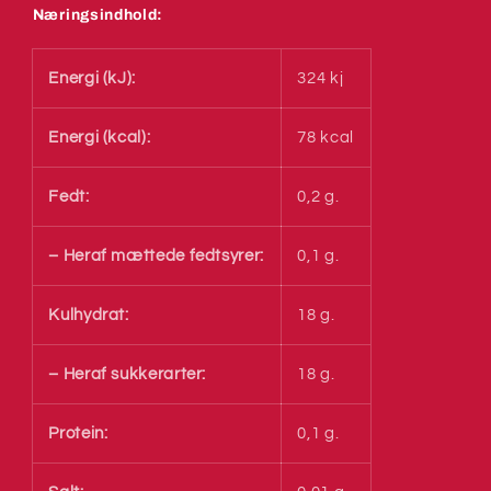
Næringsindhold:
Energi (kJ):
324 kj
Energi (kcal):
78 kcal
Fedt:
0,2 g.
– Heraf mættede fedtsyrer:
0,1 g.
Kulhydrat:
18 g.
– Heraf sukkerarter:
18 g.
Protein:
0,1 g.