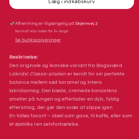
Lakrids
Lakrids
Læg i indkøbskurv
Afhentning er tilgængelig på
Skjernvej 2
Normalt klar inden for 5+ dage
Se butiksoplysninger
Beskrivelse:
Den originale og ikoniske variant fra Bagsværd
Lakrids!
Classic
-pladen er kendt for sin perfekte
balance mellem sød karamel og intens
lakridssmag. Den bløde, cremede konsistens
smelter på tungen og efterlader en dyb, fyldig
eftersmag, der gør den svær at slippe igen.
En tidløs favorit – ideel som gave, til kaffe, eller som
et øjebliks ren selvforkælelse.