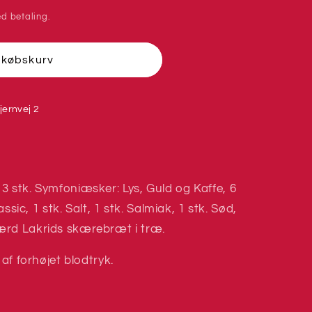
d betaling.
dkøbskurv
jernvej 2
3 stk. Symfoniæsker: Lys, Guld og Kaffe, 6
ssic, 1 stk. Salt, 1 stk. Salmiak, 1 stk. Sød,
ærd Lakrids skærebræt i træ.
 af forhøjet blodtryk.