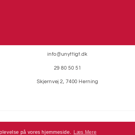
info@unyttigt.dk
29 80 50 51
Skjernvej 2, 7400 Herning
Betalingsmetoder
e oplevelse på vores hjemmeside.
e oplevelse på vores hjemmeside.
Læs Mere
Læs Mere