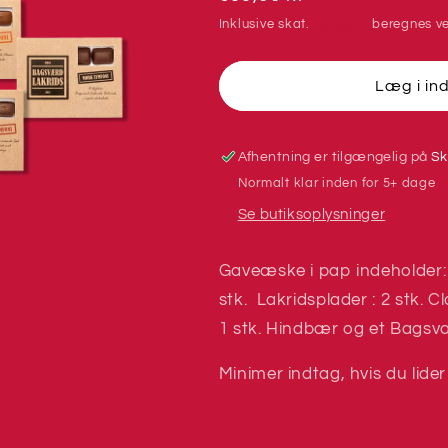
Gavebox
Gavebox
Inklusive skat.
Levering
beregnes ve
Stor
Stor
-
-
Bagsværd
Bagsværd
Læg i in
Lakrids
Lakrids
Afhentning er tilgængelig på
Sk
Normalt klar inden for 5+ dage
Se butiksoplysninger
Gaveæske i pap indeholder: 
stk. Lakridsplader : 2 stk. Cla
1 stk. Hindbær og et Bagsv
Minimer indtag, hvis du lider
Share