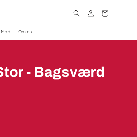
Log
Indkøbskurv
ind
l Mad
Om os
tor - Bagsværd