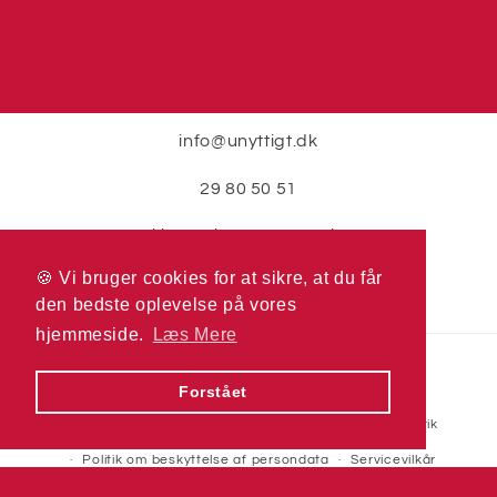
info@unyttigt.dk
29 80 50 51
Skjernvej 2, 7400 Herning
🍪 Vi bruger cookies for at sikre, at du får
🍪 Vi bruger cookies for at sikre, at du får
den bedste oplevelse på vores
den bedste oplevelse på vores
hjemmeside.
hjemmeside.
Læs Mere
Læs Mere
Betalingsmetoder
Forstået
Forstået
© 2026,
Unyttigt.dk
Drevet af Shopify
Refusionspolitik
Politik om beskyttelse af persondata
Servicevilkår
Leveringspolitik
Kontaktinformation
Juridisk meddelelse