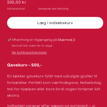
for
for
Normalpris
500,00 kr
Gavekurv
Gavekurv
Inklusive skat.
Levering
beregnes ved betaling.
500,-
500,-
Læg i indkøbskurv
Afhentning er tilgængelig på
Skjernvej 2
Normalt klar inden for 5+ dage
Se butiksoplysninger
Gavekurv – 500,-
En lækker gavekurv fyldt med udvalgte godter til
forkælelse. Perfekt som værtindegave, fødselsdag,
tak-for-hjælpen eller bare fordi nogen fortjener lidt
ekstra.
Indholdet varierer efter sæson og sortiment – vi