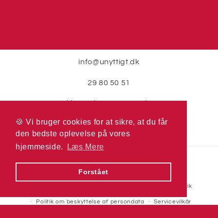
info@unyttigt.dk
29 80 50 51
Skjernvej 2, 7400 Herning
🍪 Vi bruger cookies for at sikre, at du får
🍪 Vi bruger cookies for at sikre, at du får
den bedste oplevelse på vores
den bedste oplevelse på vores
hjemmeside.
hjemmeside.
Læs Mere
Læs Mere
Betalingsmetoder
Forstået
Forstået
© 2026,
Unyttigt.dk
Drevet af Shopify
Refusionspolitik
Politik om beskyttelse af persondata
Servicevilkår
Leveringspolitik
Kontaktinformation
Juridisk meddelelse