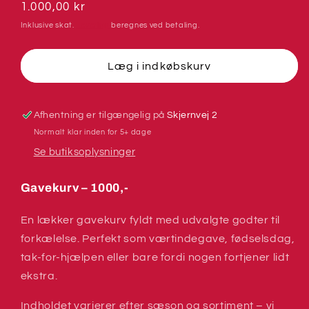
for
for
Normalpris
1.000,00 kr
Gavekurv
Gavekurv
Inklusive skat.
Levering
beregnes ved betaling.
1000,-
1000,-
Læg i indkøbskurv
Afhentning er tilgængelig på
Skjernvej 2
Normalt klar inden for 5+ dage
Se butiksoplysninger
Gavekurv – 1000,-
En lækker gavekurv fyldt med udvalgte godter til
forkælelse. Perfekt som værtindegave, fødselsdag,
tak-for-hjælpen eller bare fordi nogen fortjener lidt
ekstra.
Indholdet varierer efter sæson og sortiment – vi