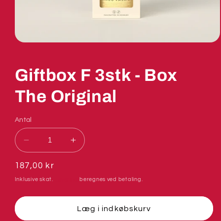
Giftbox F 3stk - Box
The Original
Antal
Reducer
Øg
antallet
antallet
for
for
Normalpris
187,00 kr
Giftbox
Giftbox
Inklusive skat.
Levering
beregnes ved betaling.
F
F
3stk
3stk
-
-
Læg i indkøbskurv
Box
Box