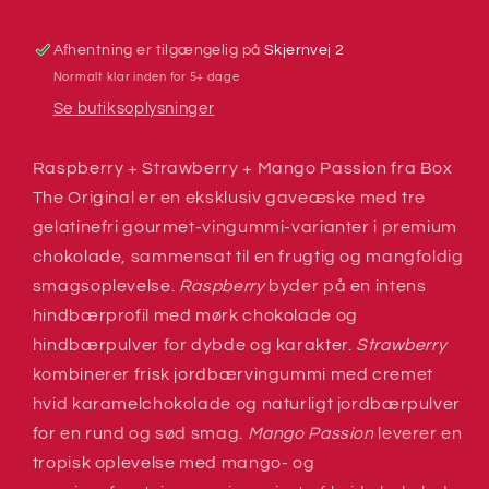
The
The
Original
Original
Afhentning er tilgængelig på
Skjernvej 2
Normalt klar inden for 5+ dage
Se butiksoplysninger
Raspberry + Strawberry + Mango Passion fra Box
The Original er en eksklusiv gaveæske med tre
gelatinefri gourmet-vingummi-varianter i premium
chokolade, sammensat til en frugtig og mangfoldig
smagsoplevelse.
Raspberry
byder på en intens
hindbærprofil med mørk chokolade og
hindbærpulver for dybde og karakter.
Strawberry
kombinerer frisk jordbærvingummi med cremet
hvid karamelchokolade og naturligt jordbærpulver
for en rund og sød smag.
Mango Passion
leverer en
tropisk oplevelse med mango- og