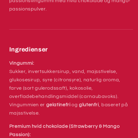
passionsvingummi med hvid chokolade og mango-
passionspulver.
Ingredienser
Vingummi:
Sukker, invertsukkersirup, vand, majsstivelse,
glukosesirup, syre (citronsyre), naturlig aroma,
farve (sort gulerodssaft), kokosolie,
overfladebehandlingsmiddel (carnaubavoks).
Vingummien er
gelatinefri
og
glutenfri
, baseret på
majsstivelse.
Premium hvid chokolade (Strawberry & Mango
Passion):