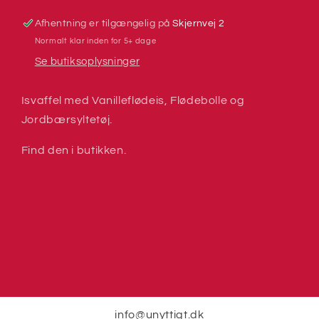
Afhentning er tilgængelig på
Skjernvej 2
Normalt klar inden for 5+ dage
Se butiksoplysninger
Isvaffel med Vanilleflødeis, Flødebolle og
Jordbærsyltetøj.
Find den i butikken.
Share
info@unyttigt.dk