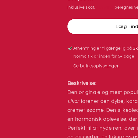
Classic
Classic
Inklusive skat.
Levering
beregnes ve
Likør
Likør
-
-
Bagsværd
Bagsværd
Læg i in
Lakrids
Lakrids
Afhentning er tilgængelig på
Sk
Normalt klar inden for 5+ dage
Se butiksoplysninger
Beskrivelse:
Den originale og mest popu
Likør
forener den dybe, kara
cremet sødme. Den silkeblød
en harmonisk oplevelse, der
Perfekt til at nyde ren, over 
og desserter. En luksuriøs ave