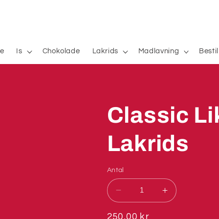
e
Is
Chokolade
Lakrids
Madlavning
Besti
Classic L
Lakrids
Antal
Reducer
Øg
antallet
antallet
for
for
Normalpris
250,00 kr