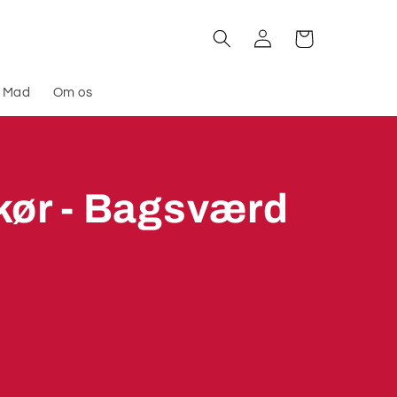
Log
Indkøbskurv
ind
l Mad
Om os
ikør - Bagsværd