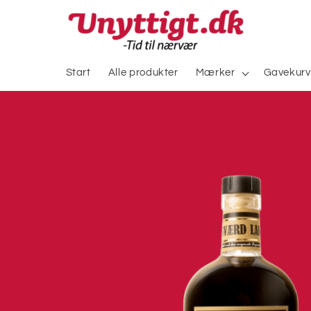
Gå til
indhold
Start
Alle produkter
Mærker
Gavekurv
Gå til
produktoplysninger