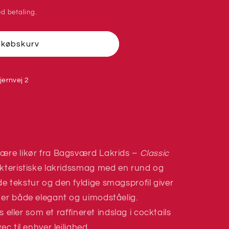
d betaling.
dkøbskurv
jernvej 2
lære likør fra Bagsværd Lakrids –
Classic
kteristiske lakridssmag med en rund og
e tekstur og den fyldige smagsprofil giver
 er både elegant og uimodståelig.
is eller som et raffineret indslag i cocktails
c til enhver lejlighed.