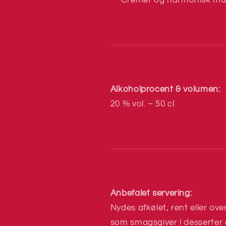
Cremet og harmonisk m
Alkoholprocent & volumen:
20 % vol. – 50 cl
Anbefalet servering:
Nydes afkølet, rent eller over
som smagsgiver i desserter 