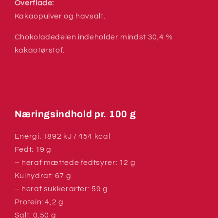
Overflade:
Kakaopulver og havsalt.
Chokoladedelen indeholder mindst 30,4 %
kakaotørstof.
Næringsindhold pr. 100 g
Energi: 1892 kJ / 454 kcal
Fedt: 19 g
– heraf mættede fedtsyrer: 12 g
Kulhydrat: 67 g
– heraf sukkerarter: 59 g
Protein: 4,2 g
Salt: 0,50 g