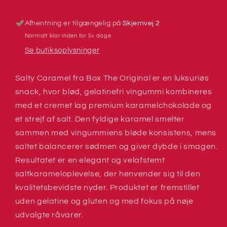
The
The
Original
Original
Afhentning er tilgængelig på
Skjernvej 2
Normalt klar inden for 5+ dage
Se butiksoplysninger
Salty Caramel fra Box The Original er en luksuriøs
snack, hvor blød, gelatinefri vingummi kombineres
med et cremet lag premium karamelchokolade og
et strejf af salt. Den fyldige karamel smelter
sammen med vingummiens bløde konsistens, mens
saltet balancerer sødmen og giver dybde i smagen.
Resultatet er en elegant og velafstemt
saltkarameloplevelse, der henvender sig til den
kvalitetsbevidste nyder. Produktet er fremstillet
uden gelatine og gluten og med fokus på nøje
udvalgte råvarer.