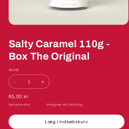
Salty Caramel 110g -
Box The Original
Antal
Reducer
Øg
antallet
antallet
for
for
Normalpris
65,00 kr
Salty
Salty
Inklusive skat.
Levering
beregnes ved betaling.
Caramel
Caramel
110g
110g
-
-
Læg i indkøbskurv
Box
Box