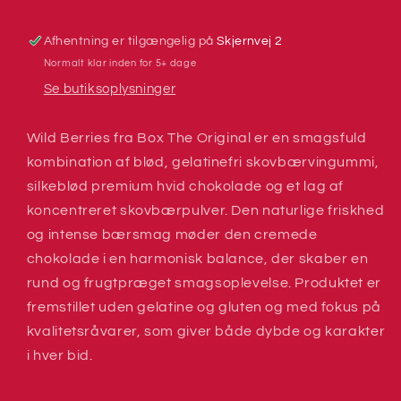
The
The
Original
Original
Afhentning er tilgængelig på
Skjernvej 2
Normalt klar inden for 5+ dage
Se butiksoplysninger
Wild Berries fra Box The Original er en smagsfuld
kombination af blød, gelatinefri skovbærvingummi,
silkeblød premium hvid chokolade og et lag af
koncentreret skovbærpulver. Den naturlige friskhed
og intense bærsmag møder den cremede
chokolade i en harmonisk balance, der skaber en
rund og frugtpræget smagsoplevelse. Produktet er
fremstillet uden gelatine og gluten og med fokus på
kvalitetsråvarer, som giver både dybde og karakter
i hver bid.