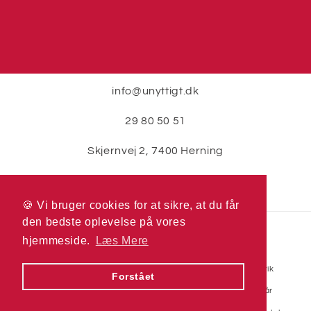
info@unyttigt.dk
29 80 50 51
Skjernvej 2, 7400 Herning
🍪 Vi bruger cookies for at sikre, at du får
🍪 Vi bruger cookies for at sikre, at du får
den bedste oplevelse på vores
den bedste oplevelse på vores
Betalingsmetoder
hjemmeside.
hjemmeside.
Læs Mere
Læs Mere
© 2026,
Unyttigt.dk
Drevet af Shopify
Refusionspolitik
Forstået
Forstået
Politik om beskyttelse af persondata
Servicevilkår