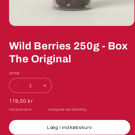
Wild Berries 250g - Box
The Original
Antal
Reducer
Øg
antallet
antallet
for
for
Normalpris
119,00 kr
Wild
Wild
Inklusive skat.
Levering
beregnes ved betaling.
Berries
Berries
250g
250g
-
-
Læg i indkøbskurv
Box
Box