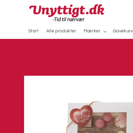
Gå til
indhold
Start
Alle produkter
Mærker
Gavekurv
Gå til
produktoplysninger