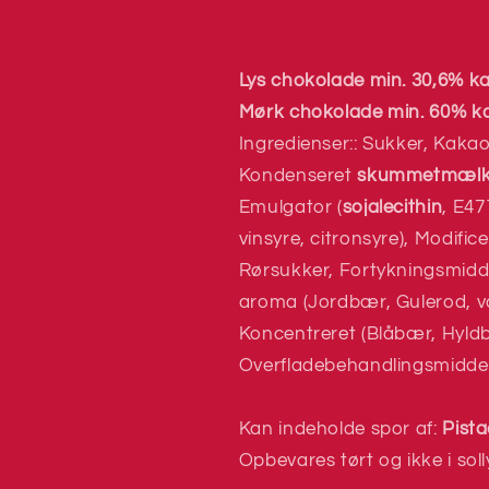
Lys chokolade min. 30,6% ka
Mørk chokolade min. 60% ka
Ingredienser:: Sukker, Kaka
Kondenseret
skummetmæl
Emulgator (
sojalecithin
, E47
vinsyre, citronsyre), Modifice
Rørsukker, Fortykningsmiddel
aroma (Jordbær, Gulerod, van
Koncentreret (Blåbær, Hyldb
Overfladebehandlingsmiddel
Kan indeholde spor af:
Pista
Opbevares tørt og ikke i soll