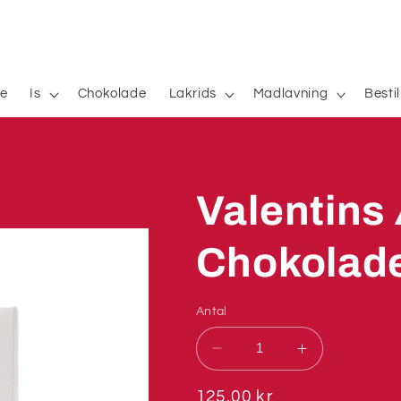
e
Is
Chokolade
Lakrids
Madlavning
Besti
Valentins
Chokolad
Antal
Reducer
Øg
antallet
antallet
for
for
Normalpris
125,00 kr