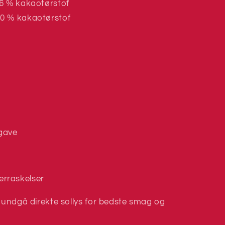
6 % kakaotørstof
0 % kakaotørstof
gave
erraskelser
– undgå direkte sollys for bedste smag og