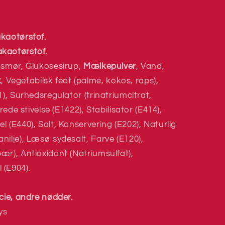
kaotørstof.
kaotørstof.
osmør, Glukosesirup,
Mælkepulver
, Vand,
k
, Vegetabilsk fedt (palme, kokos, raps),
1), Surhedsregulator (trinatriumcitrat,
rede stivelse (E1422), Stabilisator (E414),
 (E440), Salt, Konservering (E202), Naturlig
ilje), Læsø sydesalt, Farve (E120),
ær), Antioxidant (Natriumsulfat),
 (E904).
cie, andre nødder.
ys