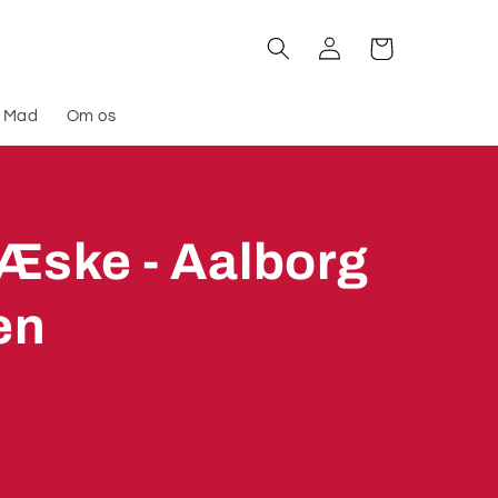
Log
Indkøbskurv
ind
l Mad
Om os
 Æske - Aalborg
en