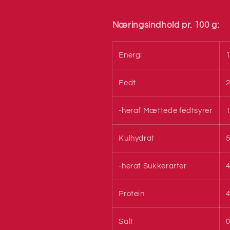
Næringsindhold pr. 100 g:
Energi
1
Fedt
2
-heraf Mættede fedtsyrer
1
Kulhydrat
5
-heraf Sukkerarter
4
Protein
4
Salt
0