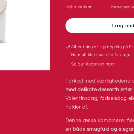
Valentins
Valentins
Inklusive skat.
Levering
beregnes ve
Æske
Æske
-
-
Aalborg
Aalborg
Læg i in
Chokoladen
Chokoladen
Afhentning er tilgængelig på
Sk
Normalt klar inden for 5+ dage
Se butiksoplysninger
Forkæl med kærlighedens k
med delikate desserthjerter
Valentinsdag, fødselsdag ell
holder af.
Denne æske kombinerer flere
en både
smagfuld og elegan