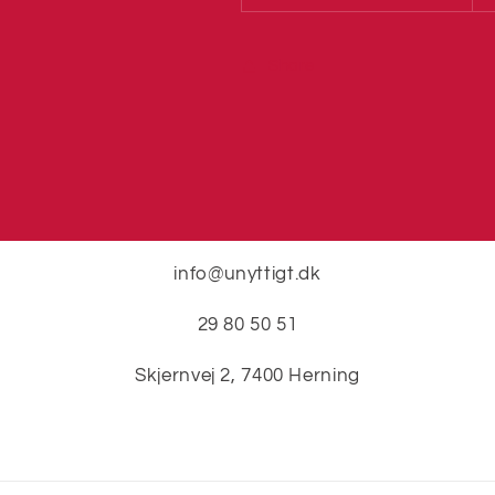
Share
info@unyttigt.dk
29 80 50 51
Skjernvej 2, 7400 Herning