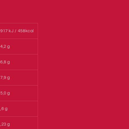
917 kJ / 458kcal
4,2 g
6,8 g
7,9 g
5,0 g
,6 g
,23 g