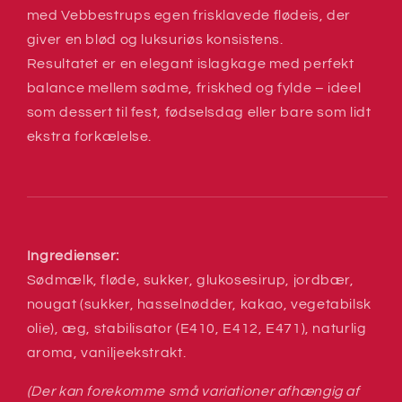
med Vebbestrups egen frisklavede flødeis, der
giver en blød og luksuriøs konsistens.
Resultatet er en elegant islagkage med perfekt
balance mellem sødme, friskhed og fylde – ideel
som dessert til fest, fødselsdag eller bare som lidt
ekstra forkælelse.
Ingredienser:
Sødmælk, fløde, sukker, glukosesirup, jordbær,
nougat (sukker, hasselnødder, kakao, vegetabilsk
olie), æg, stabilisator (E410, E412, E471), naturlig
aroma, vaniljeekstrakt.
(Der kan forekomme små variationer afhængig af