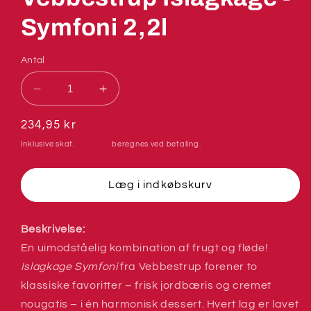
Symfoni 2,2l
Antal
Reducer
Øg
antallet
antallet
for
for
Normalpris
234,95 kr
Vebbestrup
Vebbestrup
Inklusive skat.
Levering
beregnes ved betaling.
Islagkage
Islagkage
-
-
Symfoni
Symfoni
Læg i indkøbskurv
2,2l
2,2l
Beskrivelse:
En uimodståelig kombination af frugt og fløde!
Islagkage Symfoni
fra Vebbestrup forener to
klassiske favoritter – frisk jordbæris og cremet
nougatis – i én harmonisk dessert. Hvert lag er lavet