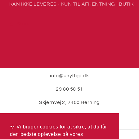
KAN IKKE LEVERES - KUN TIL AFHENTNING I BUTIK
Share
info@unyttigt.dk
29 80 50 51
Skjernvej 2, 7400 Herning
🍪 Vi bruger cookies for at sikre, at du får
🍪 Vi bruger cookies for at sikre, at du får
den bedste oplevelse på vores
den bedste oplevelse på vores
Betalingsmetoder