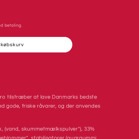
d betaling.
dkøbskurv
t
ro tilstræber at lave Danmarks bedste
med gode, friske råvarer, og der anvendes
, (vand, skummetmælkspulver*), 33%
geblommer*, stabilisatorer (guargummi,