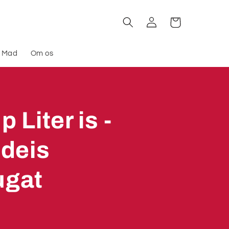
Log
Indkøbskurv
ind
l Mad
Om os
 Liter is -
ødeis
ugat