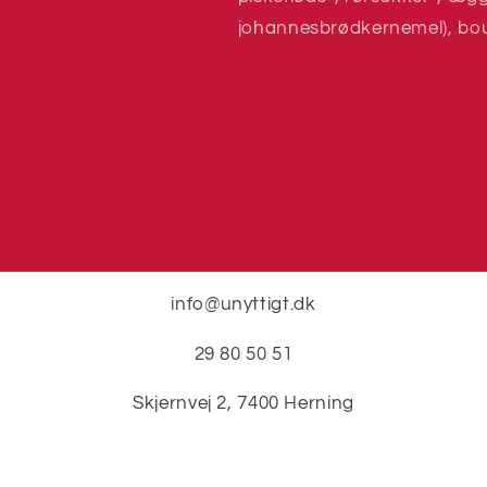
johannesbrødkernemel), bou
Share
info@unyttigt.dk
29 80 50 51
Skjernvej 2, 7400 Herning