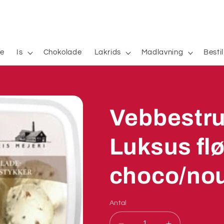
e
Is
Chokolade
Lakrids
Madlavning
Besti
Vebbestrup
Luksus fl
choco/no
Antal