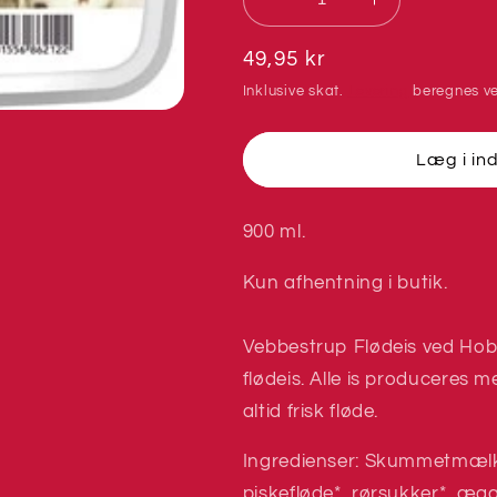
Reducer
Øg
antallet
antallet
for
for
Normalpris
49,95 kr
Vebbestrup
Vebbestrup
Inklusive skat.
Levering
beregnes ve
Liter
Liter
is
is
-
-
Læg i in
Luksus
Luksus
flødeis
flødeis
choco/nougat
choco/nouga
900 ml.
Kun afhentning i butik.
Vebbestrup Flødeis ved Hob
flødeis. Alle is produceres 
altid frisk fløde.
Ingredienser: Skummetmælk
piskefløde*, rørsukker*, æg