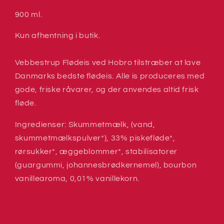
Flødeis
Flødeis
900 ml.
-
-
Chokolade
Chokolade
Kun afhentning i butik.
med
med
Chokolade-
Chokolade-
&amp;
&amp;
Vebbestrup Flødeis ved Hobro tilstræber at lave
Nøddestykker
Nøddestykker
Danmarks bedste flødeis. Alle is produceres med
gode, friske råvarer, og der anvendes altid frisk
fløde.
Ingredienser: Skummetmælk, (vand,
skummetmælkspulver*), 33% piskefløde*,
rørsukker*, æggeblommer*, stabilisatorer
(guargummi, johannesbrødkernemel), bourbon
vanillearoma, 0,01% vanillekorn.
Share