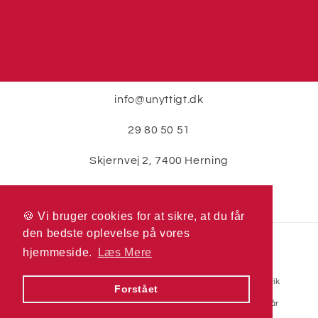
info@unyttigt.dk
29 80 50 51
Skjernvej 2, 7400 Herning
🍪 Vi bruger cookies for at sikre, at du får
🍪 Vi bruger cookies for at sikre, at du får
den bedste oplevelse på vores
den bedste oplevelse på vores
Betalingsmetoder
hjemmeside.
hjemmeside.
Læs Mere
Læs Mere
© 2026,
Unyttigt.dk
Drevet af Shopify
Refusionspolitik
Forstået
Forstået
Politik om beskyttelse af persondata
Servicevilkår