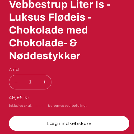
Vebbestrup Liter Is -
Luksus Flødeis -
Chokolade med
Chokolade- &
Nøddestykker
Antal
Reducer
Øg
antallet
antallet
for
for
Normalpris
49,95 kr
Vebbestrup
Vebbestrup
Inklusive skat.
Levering
beregnes ved betaling.
Liter
Liter
Is
Is
-
-
Læg i indkøbskurv
Luksus
Luksus