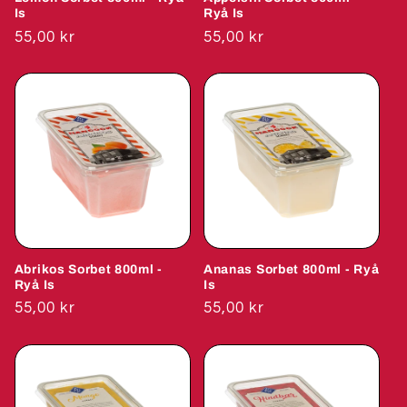
o
Is
Ryå Is
Normalpris
55,00 kr
Normalpris
55,00 kr
n
:
Abrikos Sorbet 800ml -
Ananas Sorbet 800ml - Ryå
Ryå Is
Is
Normalpris
55,00 kr
Normalpris
55,00 kr