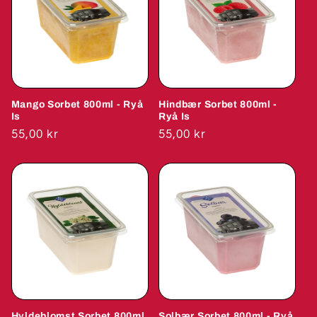
Mango Sorbet 800ml - Ryå
Hindbær Sorbet 800ml -
Is
Ryå Is
Normalpris
55,00 kr
Normalpris
55,00 kr
Hyldeblomst Sorbet 800ml
Solbær Sorbet 800ml - Ryå